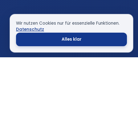
Wir nutzen Cookies nur für essenzielle Funktionen.
Datenschutz
Alles klar
ÜBER UNSEREN VEREIN
Mehr als nur Tennis –
eine echte Gemeinschaft
Seit unserer Gründung 1963 steht der TC Blau-
Weiß Issum für sportliche Begeisterung,
Fairplay und ein herzliches Miteinander. Unsere